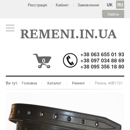
UK
RU
Реєстрація
Кабінет
Замовлення
Увійти
+38 063 655 01 93
0
+38 097 034 88 69
+38 095 356 18 80
Ви тут:
/
/
/
Ремінь 40B1721
Головна
Каталог
Ремені