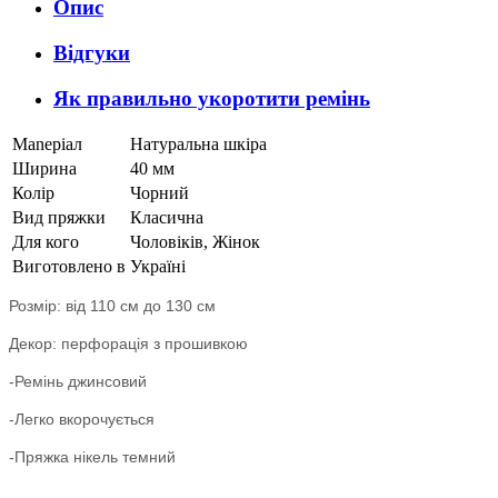
Опис
Відгуки
Як правильно укоротити ремінь
Маnеріал
Натуральна шкіра
Ширина
40 мм
Колір
Чорний
Вид пряжки
Класична
Для кого
Чоловіків, Жінок
Виготовлено в
Україні
Розмір: від 110 см до 130 см
Декор: перфорація з прошивкою
-Ремінь джинсовий
-Легко вкорочується
-Пряжка нікель темний