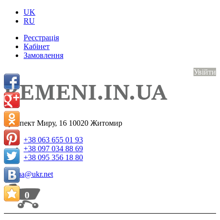
UK
RU
Реєстрація
Кабінет
Замовлення
Увійти
проспект Миру, 16
10020
Житомир
+38 063 655 01 93
+38 097 034 88 69
+38 095 356 18 80
belt.ua@ukr.net
0