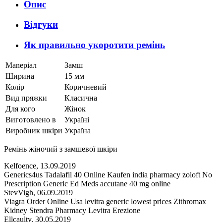
Опис
Відгуки
Як правильно укоротити ремінь
Маnеріал
Замш
Ширина
15 мм
Колір
Коричневий
Вид пряжки
Класична
Для кого
Жінок
Виготовлено в
Україні
Виробник шкіри
Україна
Ремінь жіночий з замшевої шкіри
Kelfoence
,
13.09.2019
Generics4us Tadalafil 40 Online Kaufen india pharmacy zoloft No
Prescription Generic Ed Meds accutane 40 mg online
StevVigh
,
06.09.2019
Viagra Order Online Usa levitra generic lowest prices Zithromax
Kidney Stendra Pharmacy Levitra Erezione
Ellcaulty
,
30.05.2019