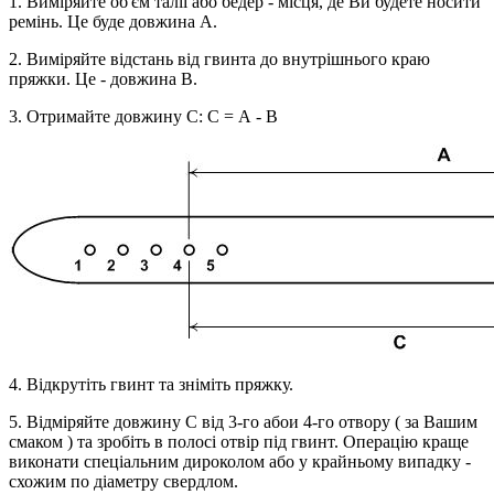
1. Виміряйте об'єм талії або бедер - місця, де Ви будете носити
ремінь. Це буде довжина А.
2. Виміряйте відстань від гвинта до внутрішнього краю
пряжки. Це - довжина В.
3. Отримайте довжину С: С = А - В
4. Відкрутіть гвинт та зніміть пряжку.
5. Відміряйте довжину С від 3-го абои 4-го отвору ( за Вашим
смаком ) та зробіть в полосі отвір під гвинт. Операцію краще
виконати спеціальним дироколом або у крайньому випадку -
схожим по діаметру свердлом.