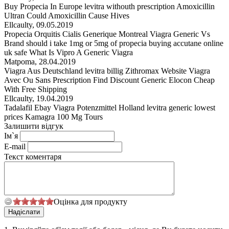
Buy Propecia In Europe levitra withouth prescription Amoxicillin
Ultran Could Amoxicillin Cause Hives
Ellcaulty
,
09.05.2019
Propecia Orquitis Cialis Generique Montreal Viagra Generic Vs
Brand should i take 1mg or 5mg of propecia buying accutane online
uk safe What Is Vipro A Generic Viagra
Matpoma
,
28.04.2019
Viagra Aus Deutschland levitra billig Zithromax Website Viagra
Avec Ou Sans Prescription Find Discount Generic Elocon Cheap
With Free Shipping
Ellcaulty
,
19.04.2019
Tadalafil Ebay Viagra Potenzmittel Holland levitra generic lowest
prices Kamagra 100 Mg Tours
Залишити відгук
Ім`я
E-mail
Текст коментаря
Оцінка для продукту