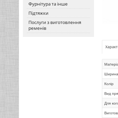
Фурнітура та інше
Підтяжки
Послуги з виготовлення
ременів
Харак
Маnері
Ширин
Колір
Вид пр
Для ког
Виготов