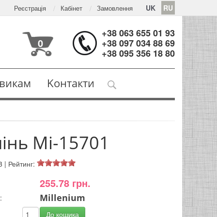
UK
RU
Реєстрація
Кабінет
Замовлення
+38 063 655 01 93
0
+38 097 034 88 69
+38 095 356 18 80
викам
Kонтакти
інь Mi-15701
3
|
Рейтинг:
255.78 грн.
Millenium
:
: