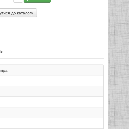
нь
кіра