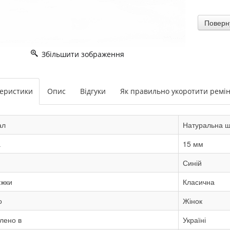
Збільшити зображення
теристики
Опис
Відгуки
Як правильно укоротити ремі
ал
Натуральна ш
а
15 мм
Синій
яжки
Класична
о
Жінок
лено в
Україні