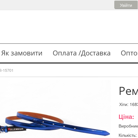
Увійти
Як замовити
Оплата /Доставка
Опто
i-15701
Рем
Хіти:
168
Ціна:
Виробник
Кількість